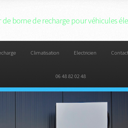
ur de borne de recharge pour véhicules él
echarge
Climatisation
Electricien
Contac
06 48 82 02 48