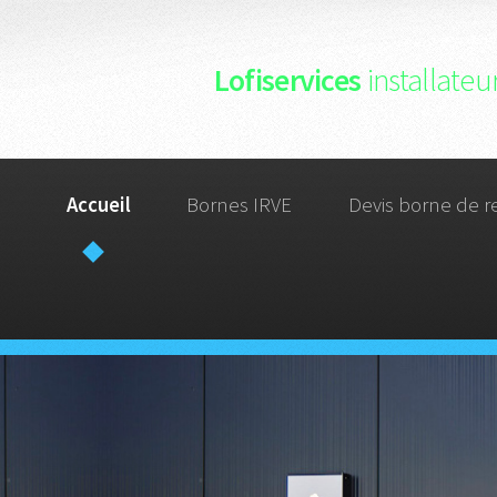
Lofiservices
installate
Accueil
Bornes IRVE
Devis borne de r