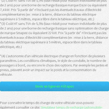
*(2) Coût HT sans TVA de 5,5% (taux réduit pour maison individuelle de plus
de 2 ans) pour une borne de recharge Basique marque Daze ou équivalent
7,4 kW. Prix “à partir de” n’incluant pas les éventuels travaux d’électricité
complémentaires (ex : mise à la terre, distance du tableau eléctrique
supérieure à 5 mètres, espace libre dans le tableau eléctrique, etc.)
*(3) Coût HT sans TVA de 5,5% (taux réduit pour maison individuelle de plus
de 2 ans) pour une borne de recharge Basique sans optimisation de charge
de marque Smapee ou équivalent 22 kW. Prix “à partir de” n’incluant pas les
éventuels travaux d’électricité complémentaires (ex : mise à la terre, distance
du tableau eléctrique supérieure à 5 mètres, espace libre dans le tableau
eléctrique, etc.)
*(4) L’autonomie d'un véhicule électrique change en fonction de plusieurs
paramètres. Les conditions climatiques, le style de conduite, le nombre de
passagers à bord, ou encore le choix des options. Par exemple les jantes et
pneus, peuvent avoir un impact sur le poids et la consommation du
véhicule.
Devis en ligne en 4 étapes
Pour connaitre le temps de charge de votre véhicule vous pouvez
également consulter ce site:
Simulateur temps de recharge (automobile-