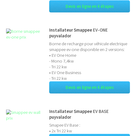
Devis en ligne en 4 étapes
Installateur Smappee
EV-ONE
puyvalador
Borne de recharge pour véhicule electrique
smappee ev-one disponible en 2 versions:
• EV One Home
- Mono 7,4kw
- Tri 22 kw
• EV One Business
- Tri 22 kw
Devis en ligne en 4 étapes
Installateur Smappee
EV BASE
puyvalador
Smapee EV Base :
• 2x Tri 22 kw