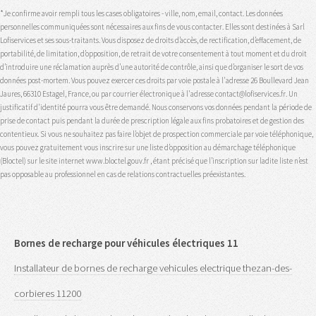
*Je confirme avoir rempli tous les cases obligatoires - ville, nom, email, contact. Les données
personnelles communiquées sont nécessaires aux fins de vous contacter. Elles sont destinées à Sarl
Lofiservices et ses sous-traitants. Vous disposez de droits d’accès, de rectification, d’effacement, de
portabilité, de limitation, d’opposition, de retrait de votre consentement à tout moment et du droit
d’introduire une réclamation auprès d’une autorité de contrôle, ainsi que d’organiser le sort de vos
données post-mortem. Vous pouvez exercer ces droits par voie postale à l'adresse 26 Boullevard Jean
Jaures, 66310 Estagel, France, ou par courrier électronique à l'adresse contact@lofiservices.fr. Un
justificatif d'identité pourra vous être demandé. Nous conservons vos données pendant la période de
prise de contact puis pendant la durée de prescription légale aux fins probatoires et de gestion des
contentieux. Si vous ne souhaitez pas faire l’objet de prospection commerciale par voie téléphonique,
vous pouvez gratuitement vous inscrire sur une liste d’opposition au démarchage téléphonique
(Bloctel) sur le site internet www.bloctel.gouv.fr , étant précisé que l’inscription sur ladite liste n’est
pas opposable au professionnel en cas de relations contractuelles préexistantes.
Bornes de recharge pour véhicules électriques 11
Installateur de bornes de recharge vehicules electrique thezan-des-
corbieres 11200