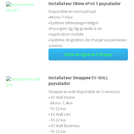
Installateur Ohme
ePod S
puyvalador
Disponible en monophasé
•Mono 7.4 kw
•Systéme démestage intégré
•Puce gsm 3g/4g gratuite à vie
•Application mobile
•Systéme de gestion de charge via panneaux
solaires.
Devis en ligne en 4 étapes
Installateur Smappee
EV-WALL
puyvalador
Smapee ev-wall disponible en 3 versions:
• EV Wall Home
- Mono 7,4kw
- Tri 22 kw
• EV Wall Lite
- Tri 22 kw
• EV Wall Business
- Tri 22 kw