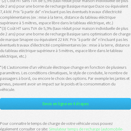
*(2) Coût HT sans TVA de 5,5% (taux réduit pour maison individuelle de plus
de 2 ans) pour une borne de recharge Basique marque Daze ou équivalent
7,4 kW. Prix “à partir de” n’incluant pas les éventuels travaux d’électricité
complémentaires (ex : mise à la terre, distance du tableau eléctrique
supérieure à 5 mètres, espace libre dans le tableau eléctrique, etc.)
*(3) Coût HT sans TVA de 5,5% (taux réduit pour maison individuelle de plus
de 2 ans) pour une borne de recharge Basique sans optimisation de charge
de marque Smapee ou équivalent 22 kW. Prix “à partir de” n’incluant pas les
éventuels travaux d’électricité complémentaires (ex : mise à la terre, distance
du tableau eléctrique supérieure à 5 mètres, espace libre dans le tableau
eléctrique, etc.)
*(4) L’autonomie d'un véhicule électrique change en fonction de plusieurs
paramètres. Les conditions climatiques, le style de conduite, le nombre de
passagers à bord, ou encore le choix des options. Par exemple les jantes et
pneus, peuvent avoir un impact sur le poids et la consommation du
véhicule.
Devis en ligne en 4 étapes
Pour connaitre le temps de charge de votre véhicule vous pouvez
également consulter ce site:
Simulateur temps de recharge (automobile-