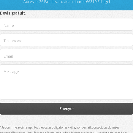
Adresse: 26 Boullevard Jean Jaures 66310 Estagel
Devis gratuit.
*Je confirme avoir rempli tous les cases obligatoires - ville, nom, email, contact. Les données
personnelles communiquées sont nécessaires aux fins de vous contacter. Elles sont destinées à Sarl