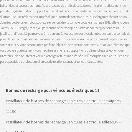
Lofiservices et ses sous-traitants. Vous disposez de droits d’accès, de rectification, d’effacement, de
portabilité, de limitation, d’opposition, de retrait de votre consentement à tout moment et du droit
d’introduire une réclamation auprès d’une autorité de contrôle, ainsi que d’organiser le sort de vos
données post-mortem. Vous pouvez exercer ces droits par voie postale à l'adresse 26 Boullevard Jean
Jaures, 66310 Estagel, France, ou par courrier électronique à l'adresse contact@lofiservices.fr. Un
justificatif d'identité pourra vous être demandé. Nous conservons vos données pendant la période de
prise de contact puis pendant la durée de prescription légale aux fins probatoires et de gestion des
contentieux. Si vous ne souhaitez pas faire l’objet de prospection commerciale par voie téléphonique,
vous pouvez gratuitement vous inscrire sur une liste d’opposition au démarchage téléphonique
(Bloctel) sur le site internet www.bloctel.gouv.fr , étant précisé que l’inscription sur ladite liste n’est
pas opposable au professionnel en cas de relations contractuelles préexistantes.
Bornes de recharge pour véhicules électriques 11
Installateur de bornes de recharge vehicules electrique cassaignes
11190
Installateur de bornes de recharge vehicules electrique salles-sur-l-