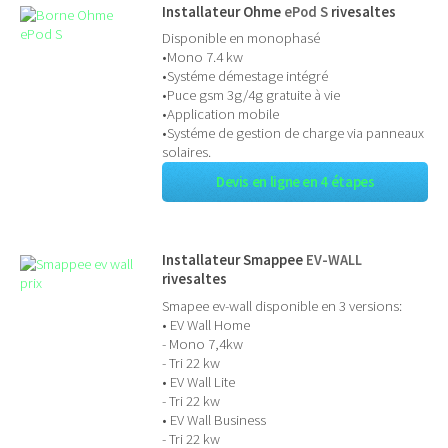
Installateur Ohme
ePod S
rivesaltes
Disponible en monophasé
•Mono 7.4 kw
•Systéme démestage intégré
•Puce gsm 3g/4g gratuite à vie
•Application mobile
•Systéme de gestion de charge via panneaux
solaires.
Devis en ligne en 4 étapes
Installateur Smappee
EV-WALL
rivesaltes
Smapee ev-wall disponible en 3 versions:
• EV Wall Home
- Mono 7,4kw
- Tri 22 kw
• EV Wall Lite
- Tri 22 kw
• EV Wall Business
- Tri 22 kw