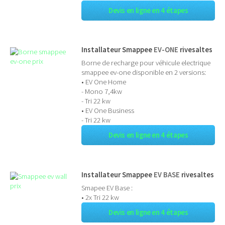
Devis en ligne en 4 étapes
Installateur Smappee
EV-ONE
rivesaltes
Borne de recharge pour véhicule electrique
smappee ev-one disponible en 2 versions:
• EV One Home
- Mono 7,4kw
- Tri 22 kw
• EV One Business
- Tri 22 kw
Devis en ligne en 4 étapes
Installateur Smappee
EV BASE
rivesaltes
Smapee EV Base :
• 2x Tri 22 kw
Devis en ligne en 4 étapes