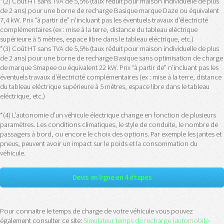
*(2) Coût HT sans TVA de 5,5% (taux réduit pour maison individuelle de plus
de 2 ans) pour une borne de recharge Basique marque Daze ou équivalent
7,4 kW. Prix “à partir de” n’incluant pas les éventuels travaux d’électricité
complémentaires (ex : mise à la terre, distance du tableau eléctrique
supérieure à 5 mètres, espace libre dans le tableau eléctrique, etc.)
*(3) Coût HT sans TVA de 5,5% (taux réduit pour maison individuelle de plus
de 2 ans) pour une borne de recharge Basique sans optimisation de charge
de marque Smapee ou équivalent 22 kW. Prix “à partir de” n’incluant pas les
éventuels travaux d’électricité complémentaires (ex : mise à la terre, distance
du tableau eléctrique supérieure à 5 mètres, espace libre dans le tableau
eléctrique, etc.)
*(4) L’autonomie d'un véhicule électrique change en fonction de plusieurs
paramètres. Les conditions climatiques, le style de conduite, le nombre de
passagers à bord, ou encore le choix des options. Par exemple les jantes et
pneus, peuvent avoir un impact sur le poids et la consommation du
véhicule.
Devis en ligne en 4 étapes
Pour connaitre le temps de charge de votre véhicule vous pouvez
également consulter ce site:
Simulateur temps de recharge (automobile-