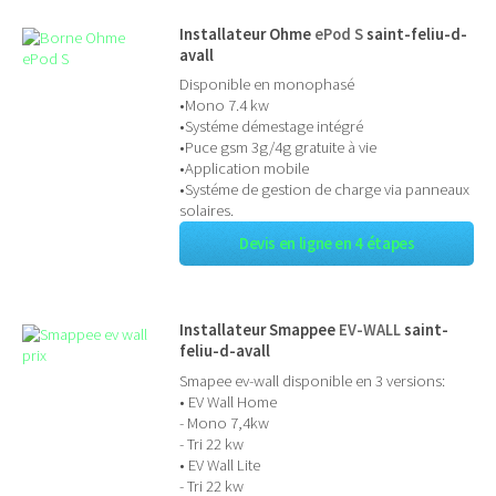
Installateur Ohme
ePod S
saint-feliu-d-
avall
Disponible en monophasé
•Mono 7.4 kw
•Systéme démestage intégré
•Puce gsm 3g/4g gratuite à vie
•Application mobile
•Systéme de gestion de charge via panneaux
solaires.
Devis en ligne en 4 étapes
Installateur Smappee
EV-WALL
saint-
feliu-d-avall
Smapee ev-wall disponible en 3 versions:
• EV Wall Home
- Mono 7,4kw
- Tri 22 kw
• EV Wall Lite
- Tri 22 kw