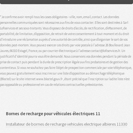
*Je confirme avoir rempli tous les cases obligatoires - ville, nom, email, contact. Les données
personnelles communiquées sont nécessaires aux fins de vous contacter. Elles sont destinées à Sarl
Lofiservices et ses sous-traitants. Vous disposez de droits d’accès, de rectification, d’effacement, de
portabilité, de limitation, d’opposition, de retrait de votre consentement à tout moment et du droit
d’introduire une réclamation auprès d’une autorité de contrôle, ainsi que d’organiser le sort de vos
données post-mortem. Vous pouvez exercer ces droits par voie postale à l'adresse 26 Boullevard Jean
Jaures, 66310 Estagel, France, ou par courrier électronique à l'adresse contact@lofiservices.fr. Un
justificatif d'identité pourra vous être demandé. Nous conservons vos données pendant la période de
prise de contact puis pendant la durée de prescription légale aux fins probatoires et de gestion des
contentieux. Si vous ne souhaitez pas faire l’objet de prospection commerciale par voie téléphonique,
vous pouvez gratuitement vous inscrire sur une liste d’opposition au démarchage téléphonique
(Bloctel) sur le site internet www.bloctel.gouv.fr , étant précisé que l’inscription sur ladite liste n’est
pas opposable au professionnel en cas de relations contractuelles préexistantes.
Bornes de recharge pour véhicules électriques 11
Installateur de bornes de recharge vehicules electrique albieres 11330