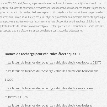
Jaures, 66310 Estagel, France, ou par courrier électronique à l'adresse contact@lofiservices.fr. Un
justificatif d'identité pourra vous être demandé. Nous conservons vos données pendant la période de
prise de contact puis pendant la durée de prescription légale aux fins probatoires et de gestion des
contentieux. Si vous ne souhaitez pas faire l’objet de prospection commerciale par voie téléphonique,
vous pouvez gratuitement vous inscrire sur une liste d’opposition au démarchage téléphonique
(Bloctel) sur le site internet www.bloctel.gouv.fr , étant précisé que l’inscription sur ladite liste n’est
pas opposable au professionnel en cas de relations contractuelles préexistantes.
Bornes de recharge pour véhicules électriques 11
Installateur de bornes de recharge vehicules electrique leucate 11370
Installateur de bornes de recharge vehicules electrique tourouzelle
11200
Installateur de bornes de recharge vehicules electrique caunes-
minervois 11160
Installateur de bornes de recharge vehicules electrique lezignan-