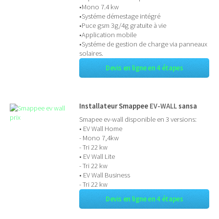
•Mono 7.4 kw
•Systéme démestage intégré
•Puce gsm 3g/4g gratuite à vie
•Application mobile
•Systéme de gestion de charge via panneaux
solaires.
Devis en ligne en 4 étapes
Installateur Smappee
EV-WALL
sansa
Smapee ev-wall disponible en 3 versions:
• EV Wall Home
- Mono 7,4kw
- Tri 22 kw
• EV Wall Lite
- Tri 22 kw
• EV Wall Business
- Tri 22 kw
Devis en ligne en 4 étapes